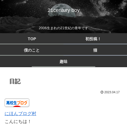
21century boy
2006生まれの21世紀の青年です
TOP
初投稿！
僕のこと
猫
趣味
日記
2023.04.17
にほんブログ村
こんにちは！