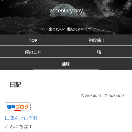
21century boy
2006生まれの21世紀の青年です
TOP
初投稿！
僕のこと
猫
趣味
日記
2026.06.24
2026.06.23
にほんブログ村
こんにちは！