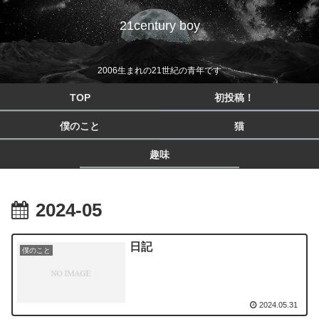
21century boy
2006生まれの21世紀の青年です
TOP
初投稿！
僕のこと
猫
趣味
2024-05
日記
僕のこと
2024.05.31