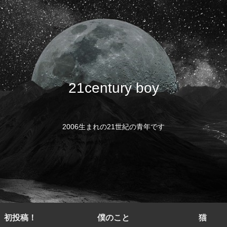
21century boy
2006生まれの21世紀の青年です
初投稿！
僕のこと
猫