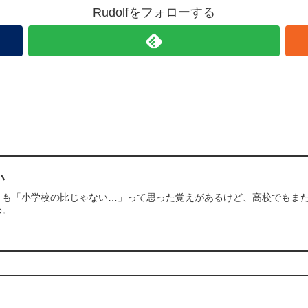
Rudolfをフォローする
い
トも「小学校の比じゃない…」って思った覚えがあるけど、高校でもま
わ。