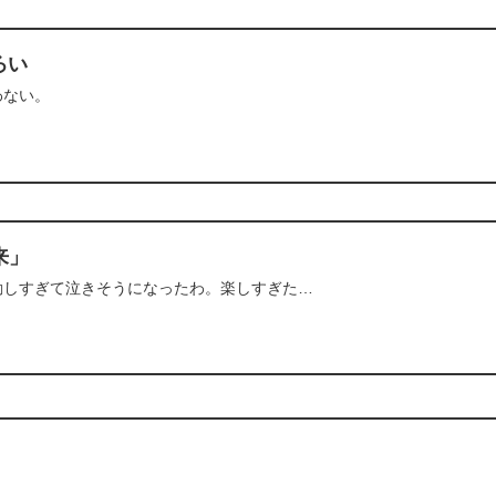
ろい
わない。
狼来」
動しすぎて泣きそうになったわ。楽しすぎた…