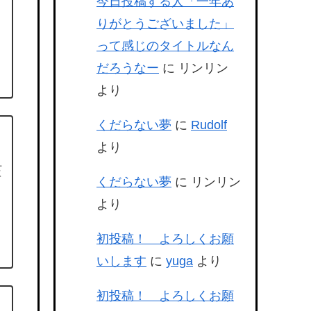
今日投稿する人「一年あ
りがとうございました」
って感じのタイトルなん
だろうなー
に
リンリン
より
くだらない夢
に
Rudolf
より
せ
て
くだらない夢
に
リンリン
より
初投稿！ よろしくお願
いします
に
yuga
より
初投稿！ よろしくお願