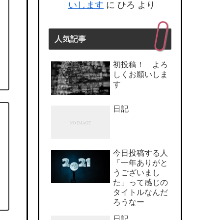
いします
に
ひろ
より
人気記事
初投稿！ よろ
しくお願いしま
す
日記
今日投稿する人
「一年ありがと
うございまし
た」って感じの
タイトルなんだ
ろうなー
日記