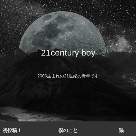
21century boy
2006生まれの21世紀の青年です
初投稿！
僕のこと
猫