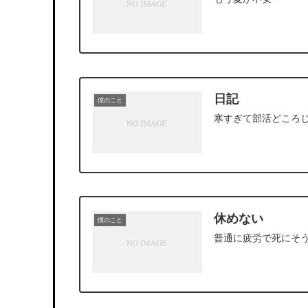
日記
僕のこと
寒すぎて部活どころ
休めない
僕のこと
普通に疲労で死にそ