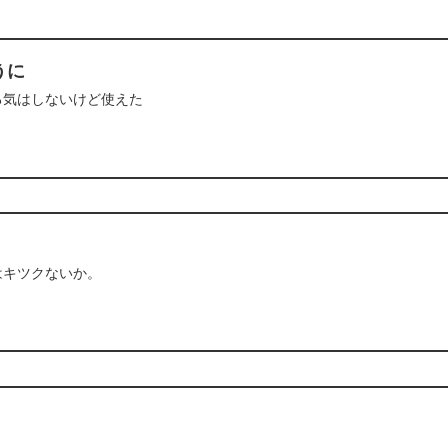
うに
る気はしないけど使えた
はキツクないか。