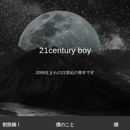
21century boy
2006生まれの21世紀の青年です
初投稿！
僕のこと
猫