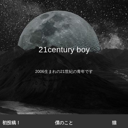
21century boy
2006生まれの21世紀の青年です
初投稿！
僕のこと
猫