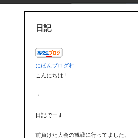
日記
にほんブログ村
こんにちは！
・
日記でーす
前負けた大会の観戦に行ってました。