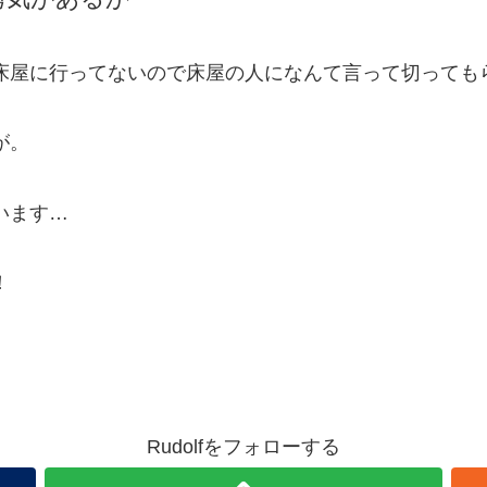
床屋に行ってないので床屋の人になんて言って切っても
が。
います…
！
Rudolfをフォローする