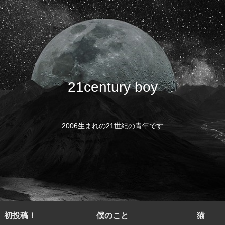
21century boy
2006生まれの21世紀の青年です
初投稿！
僕のこと
猫