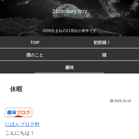
21century boy
2006生まれの21世紀の青年です
TOP
初投稿！
僕のこと
猫
趣味
休暇
2025.10.19
にほんブログ村
こんにちは！