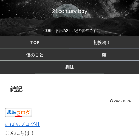
21century boy
2006生まれの21世紀の青年です
TOP
初投稿！
僕のこと
猫
趣味
雑記
2025.10.26
にほんブログ村
こんにちは！