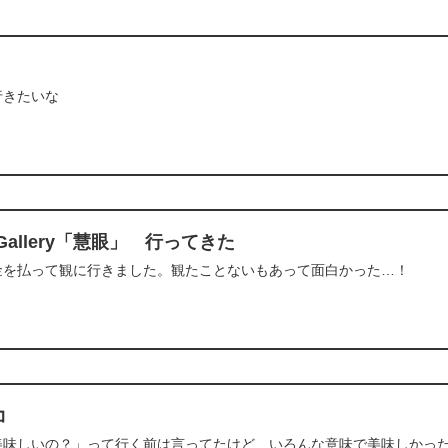
行きたいな
 Gallery「慧眼」 行ってきた
金を払って観に行きました。観たことないもあって面白かった…！
コ
美味しいの？」って行く前は言ってたけど、いろんな意味で美味しかっ