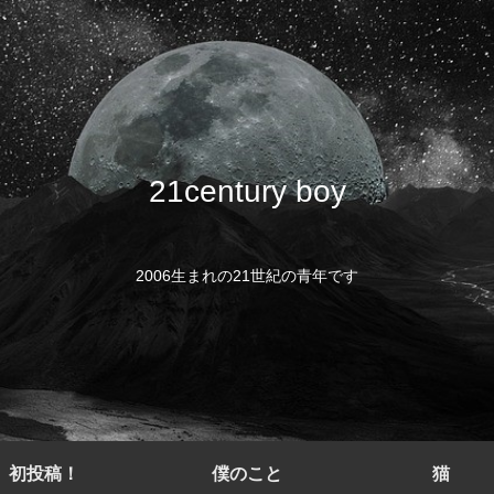
21century boy
2006生まれの21世紀の青年です
初投稿！
僕のこと
猫