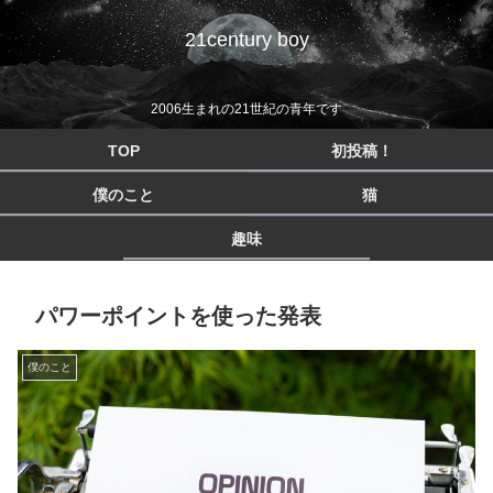
21century boy
2006生まれの21世紀の青年です
TOP
初投稿！
僕のこと
猫
趣味
パワーポイントを使った発表
僕のこと