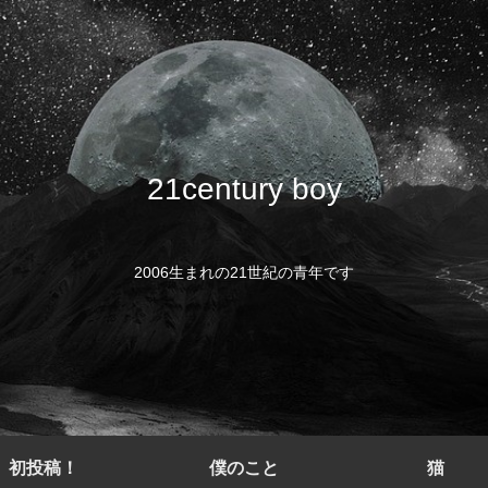
21century boy
2006生まれの21世紀の青年です
初投稿！
僕のこと
猫