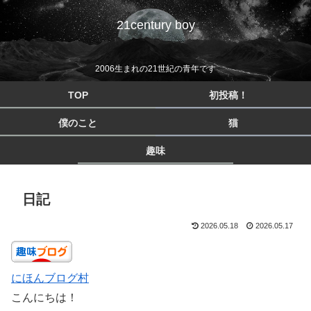
21century boy
2006生まれの21世紀の青年です
TOP
初投稿！
僕のこと
猫
趣味
日記
2026.05.18
2026.05.17
にほんブログ村
こんにちは！