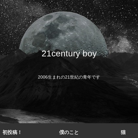
21century boy
2006生まれの21世紀の青年です
初投稿！
僕のこと
猫