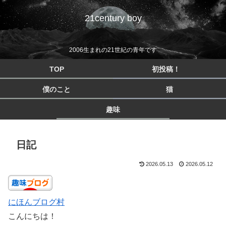
21century boy
2006生まれの21世紀の青年です
TOP
初投稿！
僕のこと
猫
趣味
日記
2026.05.13
2026.05.12
にほんブログ村
こんにちは！