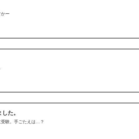
すかー
…
ました。
立受験。手ごたえは…？