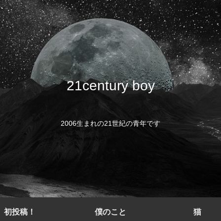
21century boy
2006生まれの21世紀の青年です
初投稿！
僕のこと
猫