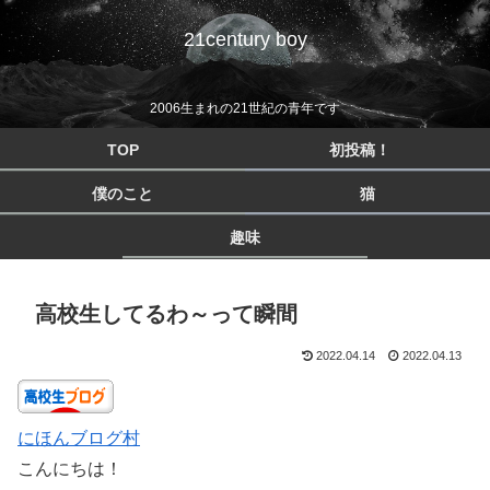
21century boy
2006生まれの21世紀の青年です
TOP
初投稿！
僕のこと
猫
趣味
高校生してるわ～って瞬間
2022.04.14
2022.04.13
にほんブログ村
こんにちは！