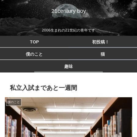
21century boy
2006生まれの21世紀の青年です
TOP
初投稿！
僕のこと
猫
趣味
私立入試まであと一週間
僕のこと