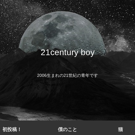
21century boy
2006生まれの21世紀の青年です
初投稿！
僕のこと
猫