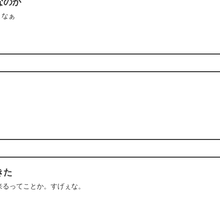
なのか
よなぁ
きた
来るってことか。すげぇな。