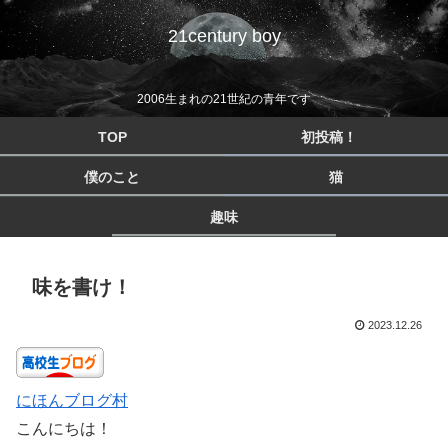
21century boy
2006生まれの21世紀の青年です
TOP
初投稿！
僕のこと
猫
趣味
味を書け！
2023.12.26
にほんブログ村
こんにちは！