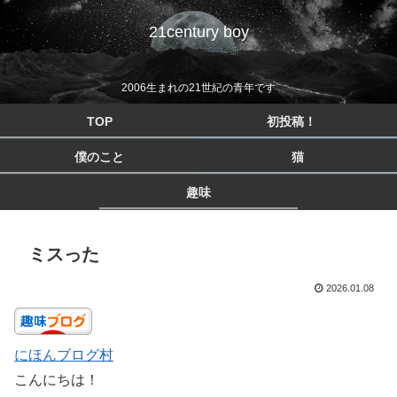
21century boy
2006生まれの21世紀の青年です
TOP
初投稿！
僕のこと
猫
趣味
ミスった
2026.01.08
にほんブログ村
こんにちは！