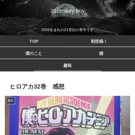
21century boy
2006生まれの21世紀の青年です
TOP
初投稿！
僕のこと
猫
趣味
ヒロアカ32巻 感想
趣味