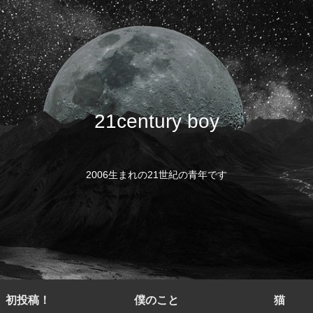
21century boy
2006生まれの21世紀の青年です
初投稿！
僕のこと
猫