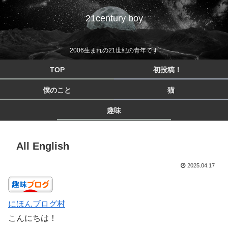
21century boy
2006生まれの21世紀の青年です
TOP
初投稿！
僕のこと
猫
趣味
All English
2025.04.17
にほんブログ村
こんにちは！