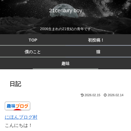
21century boy
2006生まれの21世紀の青年です
TOP
初投稿！
僕のこと
猫
趣味
日記
2026.02.15
2026.02.14
にほんブログ村
こんにちは！