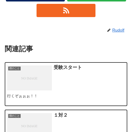
Rudolf
関連記事
受験スタート
僕のこと
行くぞぉぉぉ！！
１対２
僕のこと