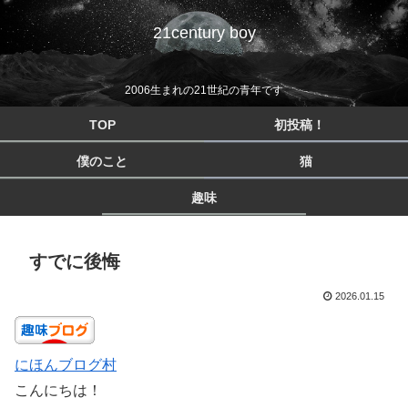
21century boy
2006生まれの21世紀の青年です
TOP
初投稿！
僕のこと
猫
趣味
すでに後悔
2026.01.15
にほんブログ村
こんにちは！