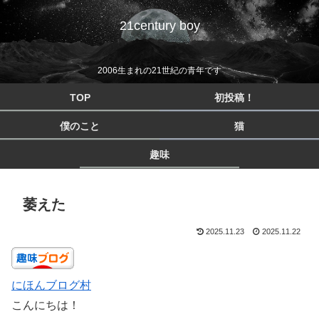
21century boy
2006生まれの21世紀の青年です
TOP
初投稿！
僕のこと
猫
趣味
萎えた
2025.11.23
2025.11.22
にほんブログ村
こんにちは！