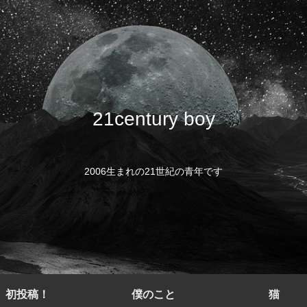
21century boy
2006生まれの21世紀の青年です
初投稿！
僕のこと
猫