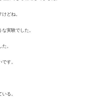
すけどね。
うな実験でした。
した。
いです。
。
ている。