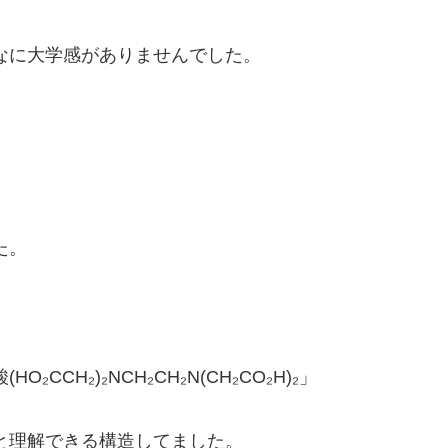
なに大学感がありませんでした。
た。
CH₂)₂NCH₂CH₂N(CH₂CO₂H)₂」
と理解できる構造してました。