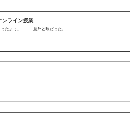
オンライン授業
まったよぅ。 意外と暇だった。