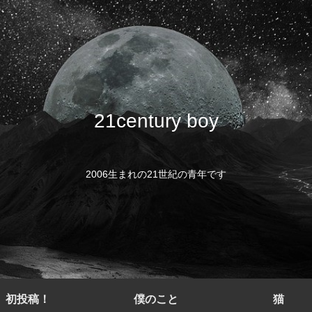
21century boy
2006生まれの21世紀の青年です
初投稿！
僕のこと
猫