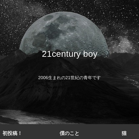
21century boy
2006生まれの21世紀の青年です
初投稿！
僕のこと
猫