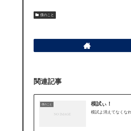
僕のこと
関連記事
模試ぃ！
僕のこと
模試よ消えてなくな