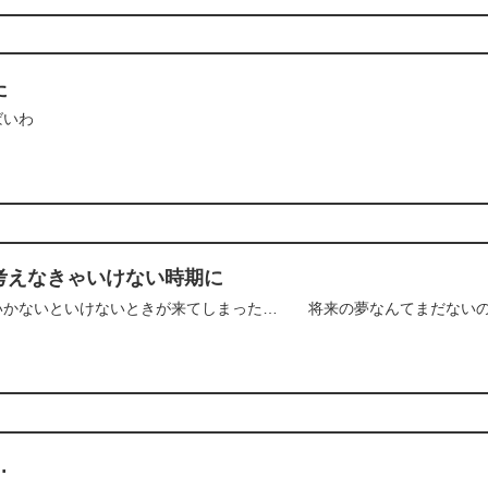
た
ばいわ
考えなきゃいけない時期に
いかないといけないときが来てしまった… 将来の夢なんてまだない
…