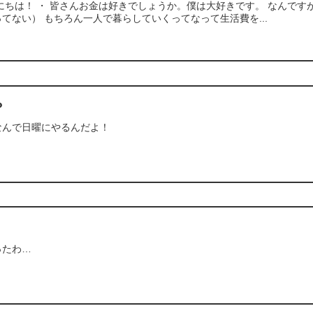
にちは！ ・ 皆さんお金は好きでしょうか。僕は大好きです。 なんで
てない） もちろん一人で暮らしていくってなって生活費を...
？
なんで日曜にやるんだよ！
ったわ…