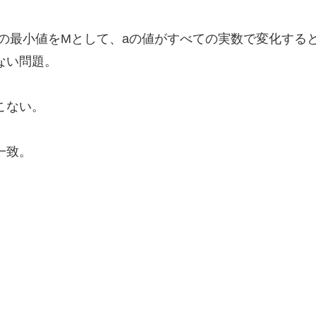
2+4a+5の最小値をMとして、aの値がすべての実数で変化
ない問題。
こない。
一致。
。