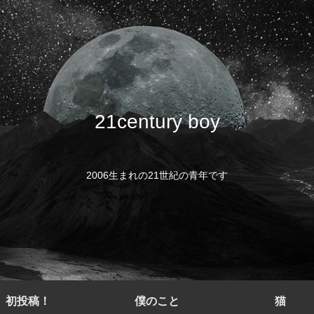
21century boy
2006生まれの21世紀の青年です
初投稿！
僕のこと
猫