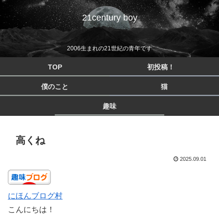
21century boy
2006生まれの21世紀の青年です
TOP
初投稿！
僕のこと
猫
趣味
高くね
2025.09.01
にほんブログ村
こんにちは！