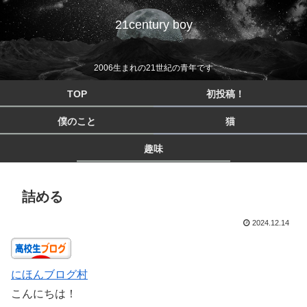
21century boy
2006生まれの21世紀の青年です
TOP
初投稿！
僕のこと
猫
趣味
詰める
2024.12.14
にほんブログ村
こんにちは！