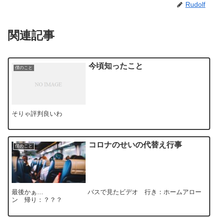
Rudolf
関連記事
今頃知ったこと
僕のこと
そりゃ評判良いわ
コロナのせいの代替え行事
僕のこと
最後かぁ… バスで見たビデオ 行き：ホームアロー
ン 帰り：？？？