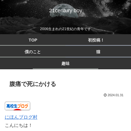
21century boy
2006生まれの21世紀の青年です
TOP
初投稿！
僕のこと
猫
趣味
腹痛で死にかける
2024.01.31
にほんブログ村
こんにちは！