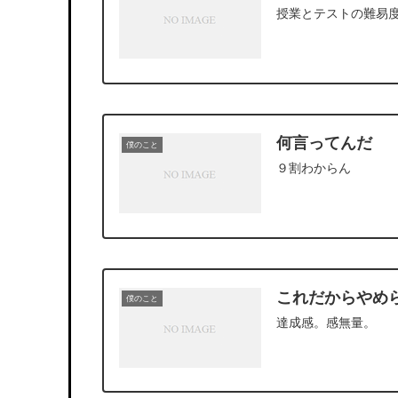
授業とテストの難易
何言ってんだ
僕のこと
９割わからん
これだからやめ
僕のこと
達成感。感無量。