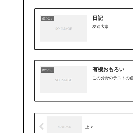
日記
僕のこと
友達大事
有機おもろい
僕のこと
この分野のテストの
上々