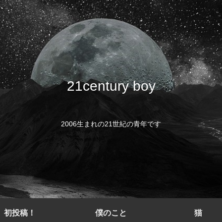
21century boy
2006生まれの21世紀の青年です
初投稿！
僕のこと
猫