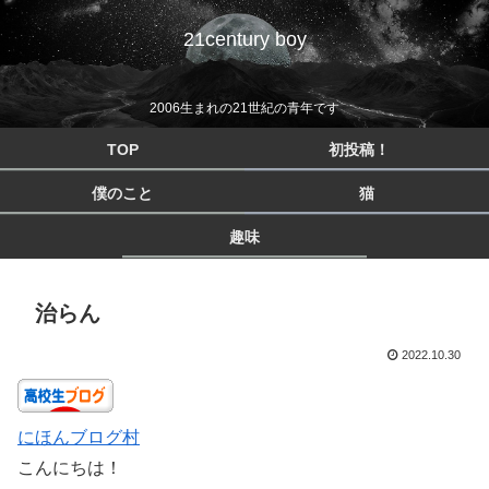
21century boy
2006生まれの21世紀の青年です
TOP
初投稿！
僕のこと
猫
趣味
治らん
2022.10.30
にほんブログ村
こんにちは！