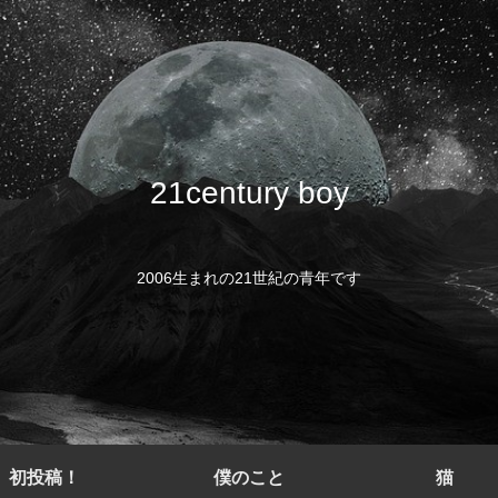
21century boy
2006生まれの21世紀の青年です
初投稿！
僕のこと
猫