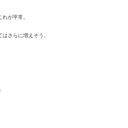
これが平常。
てはさらに増えそう。
！