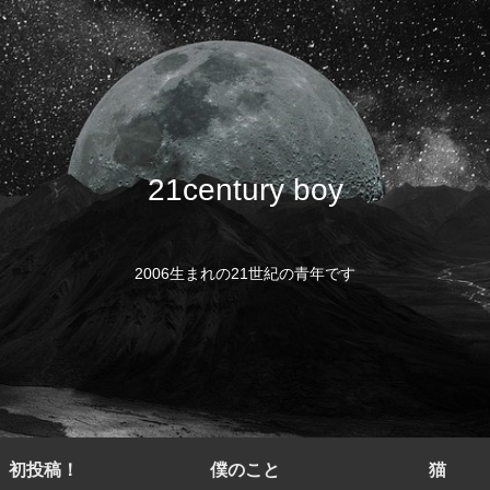
21century boy
2006生まれの21世紀の青年です
初投稿！
僕のこと
猫