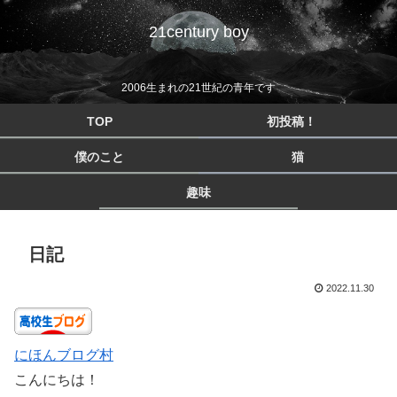
21century boy
2006生まれの21世紀の青年です
TOP
初投稿！
僕のこと
猫
趣味
日記
2022.11.30
にほんブログ村
こんにちは！