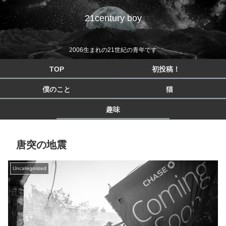
21century boy
2006生まれの21世紀の青年です
TOP
初投稿！
僕のこと
猫
趣味
唐突の地震
Uncategorized