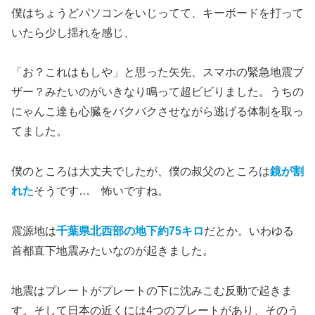
僕はちょうどパソコンをいじってて、キーボードを打って
いたら少し揺れを感じ、
「お？これはもしや」と思った矢先、スマホの緊急地震ブ
ザー？みたいのがいきなり鳴って超ビビりました。うちの
にゃんこ達も心臓をバクバクさせながら逃げる体制を取っ
てました。
僕のところは大丈夫でしたが、僕の叔父のところは
鏡が割
れた
そうです… 怖いですね。
震源地は
千葉県北西部の地下約75キロ
だとか。いわゆる
首都直下地震みたいなのが起きました。
地震はプレートがプレートの下に沈みこむ反動で起きま
す。そして日本の近くには4つのプレートがあり、そのう