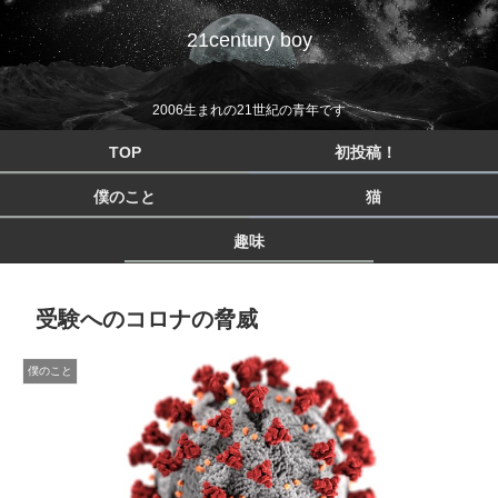
21century boy
2006生まれの21世紀の青年です
TOP
初投稿！
僕のこと
猫
趣味
受験へのコロナの脅威
僕のこと