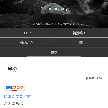
21century boy
2006生まれの21世紀の青年です
TOP
初投稿！
僕のこと
猫
趣味
半分
2025.11.06
にほんブログ村
こんにちは！