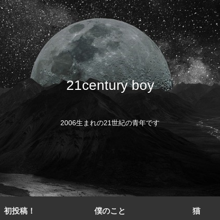
21century boy
2006生まれの21世紀の青年です
初投稿！
僕のこと
猫