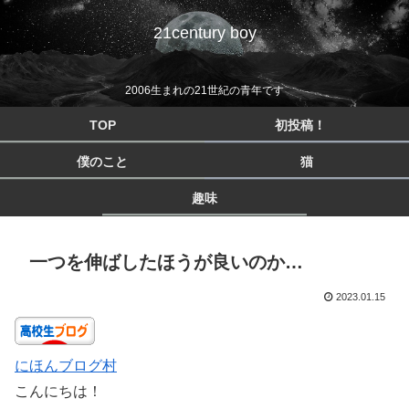
21century boy
2006生まれの21世紀の青年です
TOP
初投稿！
僕のこと
猫
趣味
一つを伸ばしたほうが良いのか…
2023.01.15
にほんブログ村
こんにちは！