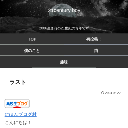
21century boy
2006生まれの21世紀の青年です
TOP
初投稿！
僕のこと
猫
趣味
ラスト
2024.05.22
にほんブログ村
こんにちは！