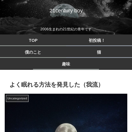
21century boy
2006生まれの21世紀の青年です
TOP
初投稿！
僕のこと
猫
趣味
よく眠れる方法を発見した（我流）
Uncategorized