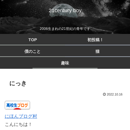
21century boy
2006生まれの21世紀の青年です
TOP
初投稿！
僕のこと
猫
趣味
にっき
2022.10.16
にほんブログ村
こんにちは！