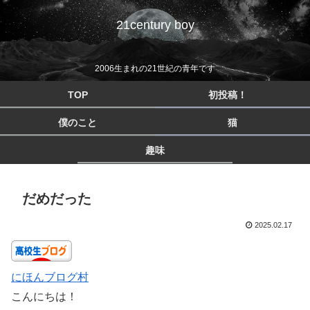
21century boy
2006生まれの21世紀の青年です
TOP
初投稿！
僕のこと
猫
趣味
だめだった
2025.02.17
にほんブログ村
こんにちは！