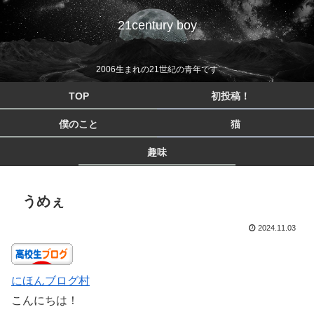
21century boy
2006生まれの21世紀の青年です
TOP
初投稿！
僕のこと
猫
趣味
うめぇ
2024.11.03
にほんブログ村
こんにちは！